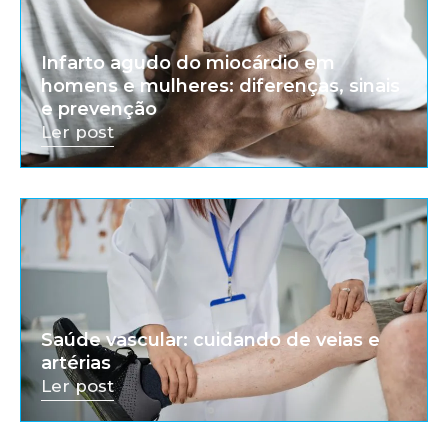
Infarto agudo do miocárdio em
homens e mulheres: diferenças, sinais
e prevenção
Ler post
Saúde vascular: cuidando de veias e
artérias
Ler post