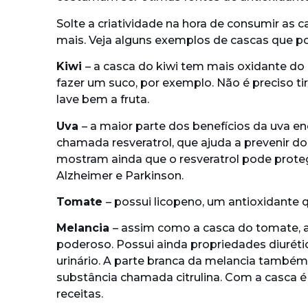
Solte a criatividade na hora de consumir as ca
mais. Veja alguns exemplos de cascas que p
Kiwi
– a casca do kiwi tem mais oxidante do
fazer um suco, por exemplo. Não é preciso tira
lave bem a fruta.
Uva
– a maior parte dos benefícios da uva e
chamada resveratrol, que ajuda a prevenir d
mostram ainda que o resveratrol pode prot
Alzheimer e Parkinson.
Tomate
– possui licopeno, um antioxidante q
Melancia
– assim como a casca do tomate, 
poderoso. Possui ainda propriedades diuréti
urinário. A parte branca da melancia também
substância chamada citrulina. Com a casca é p
receitas.