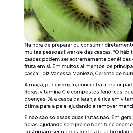
Na hora de preparar ou consumir diretament
muitas pessoas livrar-se das cascas. “O há
cascas podem ser extremamente benéficas e
fruta em si. Em muitos alimentos, os princip
casca”, diz Vanessa Maniezo, Gerente de Nutr
A maçã, por exemplo, concentra a maior par
fibras, vitamina C e compostos fenólicos, q
doenças. Já a casca da laranja é rica em vita
ótima para a pele, ajudando a remover manc
E não são só essas duas frutas não. Em geral,
fibras, ajudando sempre no bom funcionamen
costumam ser ótimas fontes de antioxidante