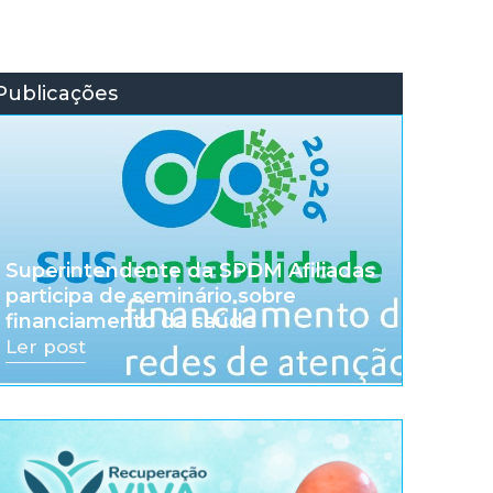
Publicações
Superintendente da SPDM Afiliadas
participa de seminário sobre
financiamento da saúde
Ler post