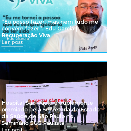
“Eu posso fazer, mas nem tudo me
convém fazer”: Edu Garcia |
Recuperação Viva
Ler post
Hospital São Paulo é duplamente
premiado pela Secretaria de Estado
da Saúde de São Paulo no
Seminário SUS Paulista
Ler post