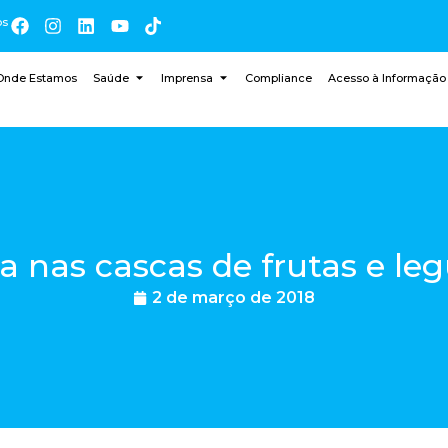
os
Onde Estamos
Saúde
Imprensa
Compliance
Acesso à Informação
ta nas cascas de frutas e l
2 de março de 2018