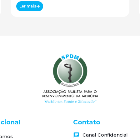
Canadense
Ler mais
ucional
Contato
Canal Confidencial
omos