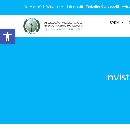
Home
Webmail
Intranet
Trabalhe Conosco
Avis
SPDM
Abrir a barra de ferramentas
Invis