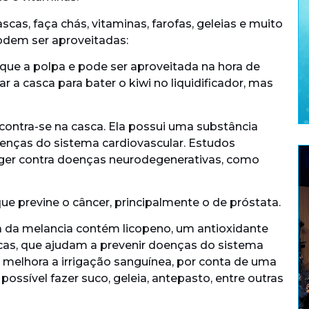
scas, faça chás, vitaminas, farofas, geleias e muito
odem ser aproveitadas:
 que a polpa e pode ser aproveitada na hora de
r a casca para bater o kiwi no liquidificador, mas
ncontra-se na casca. Ela possui uma substância
oenças do sistema cardiovascular. Estudos
eger contra doenças neurodegenerativas, como
ue previne o câncer, principalmente o de próstata.
a da melancia contém licopeno, um antioxidante
cas, que ajudam a prevenir doenças do sistema
 melhora a irrigação sanguínea, por conta de uma
ossível fazer suco, geleia, antepasto, entre outras