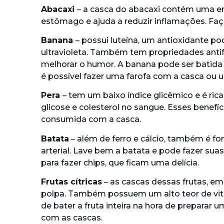
Abacaxi
– a casca do abacaxi contém uma e
estômago e ajuda a reduzir inflamações. Faç
Banana
– possui luteína, um antioxidante p
ultravioleta. Também tem propriedades antifú
melhorar o humor. A banana pode ser batid
é possível fazer uma farofa com a casca ou u
Pera
– tem um baixo índice glicêmico e é ric
glicose e colesterol no sangue. Esses benefíc
consumida com a casca.
Batata
– além de ferro e cálcio, também é fo
arterial. Lave bem a batata e pode fazer sua
para fazer chips, que ficam uma delícia.
Frutas cítricas
– as cascas dessas frutas, em
polpa. Também possuem um alto teor de vita
de bater a fruta inteira na hora de preparar 
com as cascas.