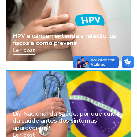
HPV e câncer: entenda a relação, os
riscos e como prevenir
Ler post
Dia Nacional da Saúde: por que cuidar
da saúde antes dos sintomas
aparecerem?
Ler post