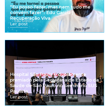
“Eu posso fazer, mas nem tudo me
convém fazer”: Edu Garcia |
Recuperação Viva
Ler post
Hospital São Paulo é duplamente
premiado pela Secretaria de Estado da
Saúde de São Paulo no Seminário SUS
Paulista
Ler post