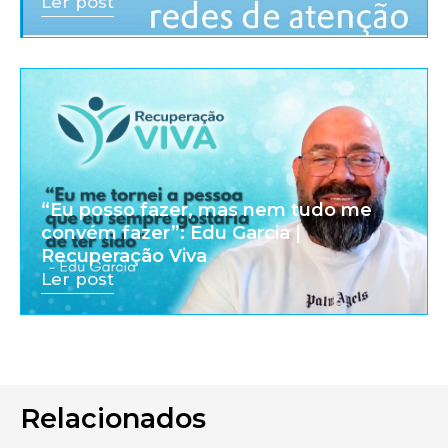
Ler post
“Eu posso fazer, mas nem tudo me
convém fazer”: Edu Garcia |
Recuperação Viva
Ler post
Relacionados