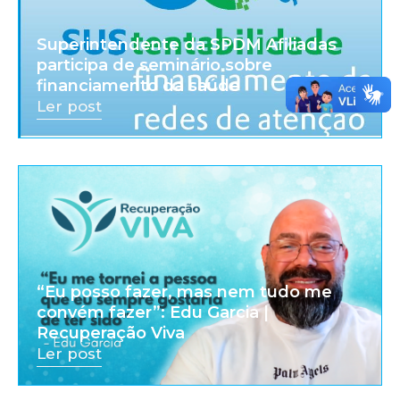
Superintendente da SPDM Afiliadas
participa de seminário sobre
financiamento da saúde
Ler post
“Eu posso fazer, mas nem tudo me
convém fazer”: Edu Garcia |
Recuperação Viva
Ler post