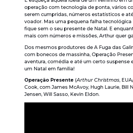
E esqueça aquela ideia de um velhinho em um
operação com tecnologia de ponta, vários 
serem cumpridas, números estatísticos e at
voador. Mas uma pequena falha tecnológica
fique sem o seu presente de Natal. E enquan
mais com números e missões, Arthur quer gar
Dos mesmos produtores de A Fuga das Galinh
com bonecos de massinha, Operação Present
aventura, comédia e até um certo suspense
um Natal em família!
Operação Presente
(
Arthur Christmas
, EUA
Cook, com James McAvoy, Hugh Laurie, Bill N
Jensen, Will Sasso, Kevin Eldon.