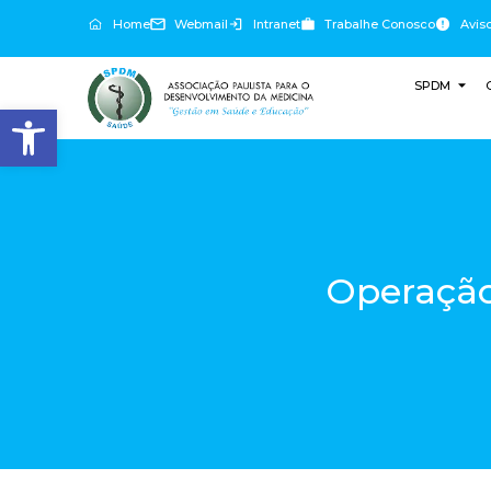
Home
Webmail
Intranet
Trabalhe Conosco
Avis
SPDM
Abrir a barra de ferramentas
Operação