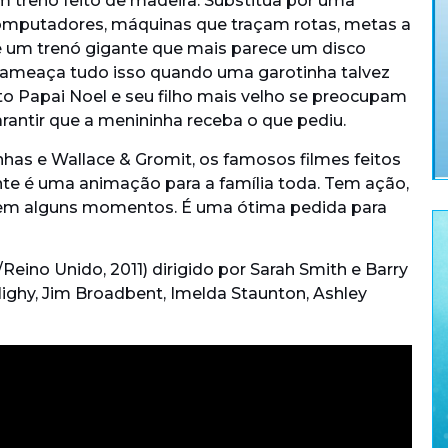
 trenó feito de madeira. Substitua por uma
computadores, máquinas que traçam rotas, metas a
é um trenó gigante que mais parece um disco
 ameaça tudo isso quando uma garotinha talvez
to Papai Noel e seu filho mais velho se preocupam
antir que a menininha receba o que pediu.
as e Wallace & Gromit, os famosos filmes feitos
e é uma animação para a família toda. Tem ação,
 em alguns momentos. É uma ótima pedida para
/Reino Unido, 2011) dirigido por Sarah Smith e Barry
ighy, Jim Broadbent, Imelda Staunton, Ashley