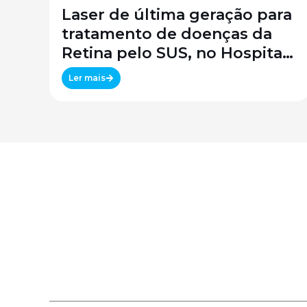
Laser de última geração para
tratamento de doenças da
Retina pelo SUS, no Hospital
São Paulo / SPDM / UNIFESP
Ler mais