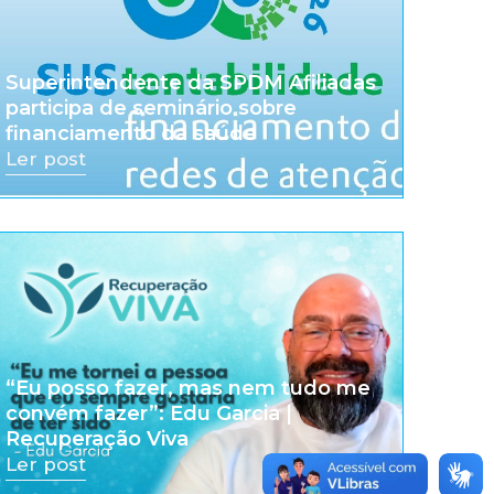
Superintendente da SPDM Afiliadas
participa de seminário sobre
financiamento da saúde
Ler post
“Eu posso fazer, mas nem tudo me
convém fazer”: Edu Garcia |
Recuperação Viva
Ler post