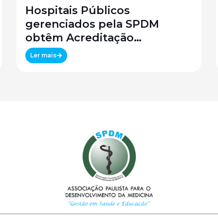
Hospitais Públicos
gerenciados pela SPDM
obtêm Acreditação
Canadense
Ler mais