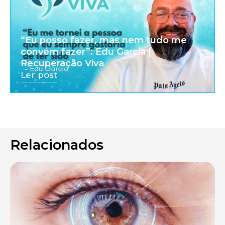
“Eu posso fazer, mas nem tudo me
convém fazer”: Edu Garcia |
Recuperação Viva
Ler post
Relacionados