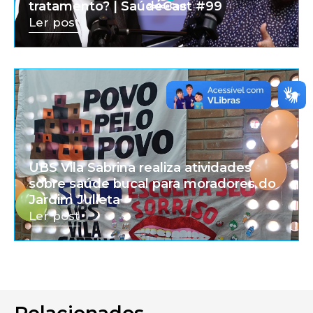
tratamento? | SaúdeCast #99
Ler post
UBS Vila Sabrina realiza atividades
sobre saúde bucal para moradores do
Jardim Julieta
Ler post