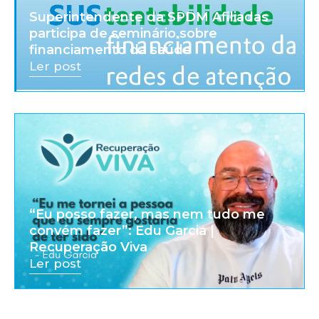
Superintendente da SPDM Afiliadas
participa de seminário sobre
financiamento da saúde
Ler post
“Eu posso fazer, mas nem tudo me
convém fazer”: Edu Garcia |
Recuperação Viva
Ler post