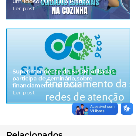
um Idoso? Um Guia Prático
Ler post
Superintendente da SPDM Afiliadas
participa de seminário sobre
financiamento da saúde
Ler post
Relacionados