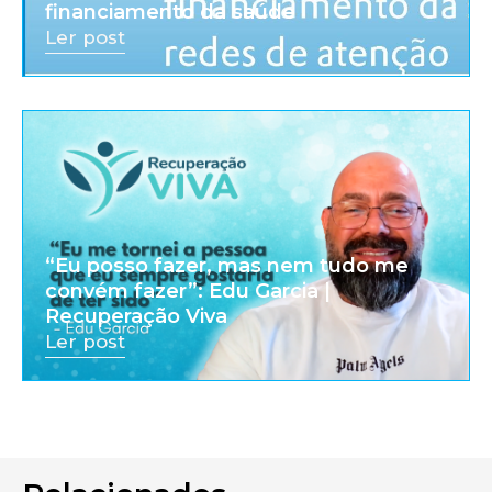
financiamento da saúde
Ler post
“Eu posso fazer, mas nem tudo me
convém fazer”: Edu Garcia |
Recuperação Viva
Ler post