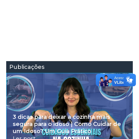
Publicações
3 dicas para deixar a cozinha mais
segura para o idoso | Como Cuidar de
um Idoso? Um Guia Prático
Ler post