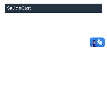
SaúdeCast