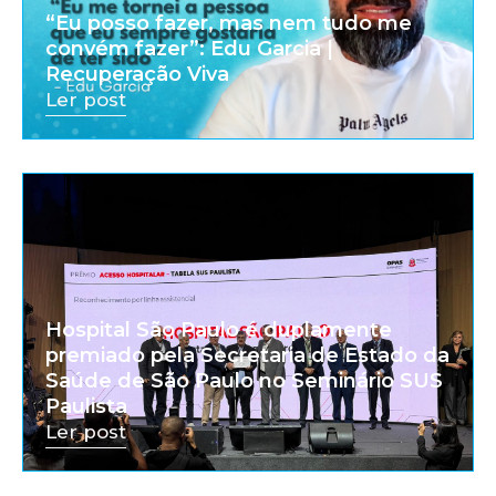
“Eu posso fazer, mas nem tudo me
convém fazer”: Edu Garcia |
Recuperação Viva
Ler post
Hospital São Paulo é duplamente
premiado pela Secretaria de Estado da
Saúde de São Paulo no Seminário SUS
Paulista
Ler post