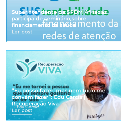
Superintendente da SPDM Afiliadas
participa de seminário sobre
financiamento da saúde
Ler post
“Eu posso fazer, mas nem tudo me
convém fazer”: Edu Garcia |
Recuperação Viva
Ler post