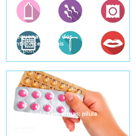
Pequena história dos
anticoncepcionais
Ler post
A revolução sem armas: pílula
anticoncepcional
Ler post