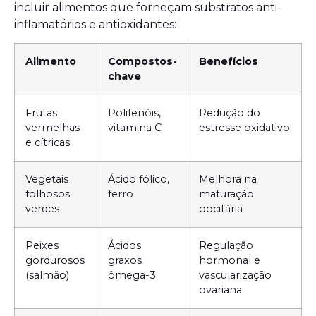
incluir alimentos que forneçam substratos anti-
inflamatórios e antioxidantes:
Alimento
Compostos-
Benefícios
chave
Frutas
Polifenóis,
Redução do
vermelhas
vitamina C
estresse oxidativo
e cítricas
Vegetais
Ácido fólico,
Melhora na
folhosos
ferro
maturação
verdes
oocitária
Peixes
Ácidos
Regulação
gordurosos
graxos
hormonal e
(salmão)
ômega-3
vascularização
ovariana