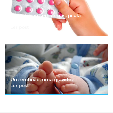
A revolução sem armas: pílula
anticoncepcional
Ler post
Um embrião, uma gravidez
Ler post