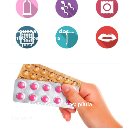
Pequena história dos
anticoncepcionais
Ler post
A revolução sem armas: pílula
anticoncepcional
Ler post