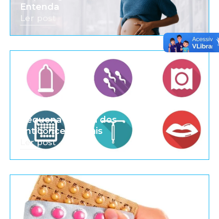
Entenda
Ler post
Pequena história dos
anticoncepcionais
Ler post