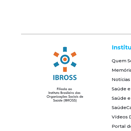
Instit
Quem S
Memóri
Notícias
Saúde e
Saúde e
SaúdeCa
Vídeos 
Portal d