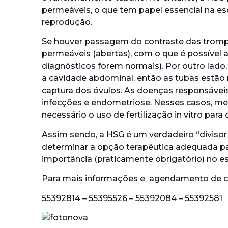
permeáveis, o que tem papel essencial na e
reprodução.
Se houver passagem do contraste das tromp
permeáveis (abertas), com o que é possível 
diagnósticos forem normais). Por outro lad
a cavidade abdominal, então as tubas estão
captura dos óvulos. As doenças responsávei
infecções e endometriose. Nesses casos, me
necessário o uso de fertilização in vitro para 
Assim sendo, a HSG é um verdadeiro “divisor 
determinar a opção terapêutica adequada par
importância (praticamente obrigatório) no e
Para mais informações e agendamento de con
55392814 – 55395526 – 55392084 – 55392581