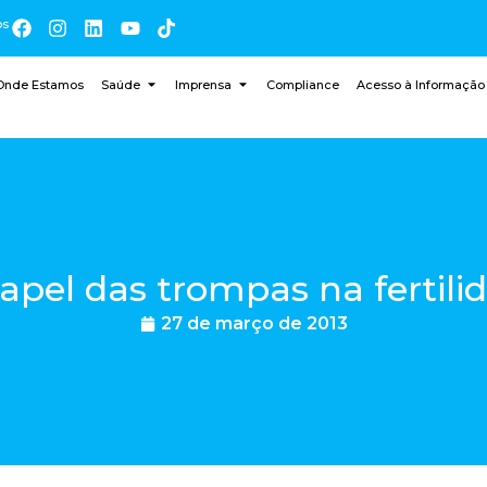
os
Onde Estamos
Saúde
Imprensa
Compliance
Acesso à Informação
apel das trompas na fertili
27 de março de 2013