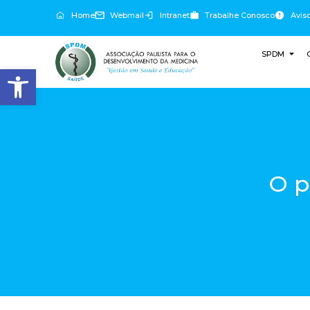
Home
Webmail
Intranet
Trabalhe Conosco
Avis
SPDM
Abrir a barra de ferramentas
O p