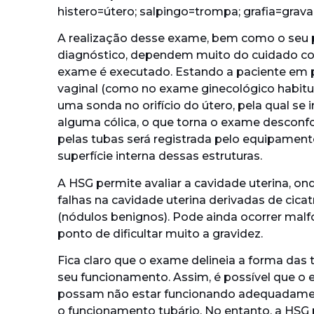
histero=útero; salpingo=trompa; grafia=gravar
A realização desse exame, bem como o seu 
diagnóstico, dependem muito do cuidado co
exame é executado. Estando a paciente em 
vaginal (como no exame ginecológico habitua
uma sonda no orifício do útero, pela qual se
alguma cólica, o que torna o exame desconfo
pelas tubas será registrada pelo equipament
superfície interna dessas estruturas.
A HSG permite avaliar a cavidade uterina, o
falhas na cavidade uterina derivadas de cica
(nódulos benignos). Pode ainda ocorrer mal
ponto de dificultar muito a gravidez.
Fica claro que o exame delineia a forma das 
seu funcionamento. Assim, é possível que o 
possam não estar funcionando adequadament
o funcionamento tubário. No entanto, a HSG 