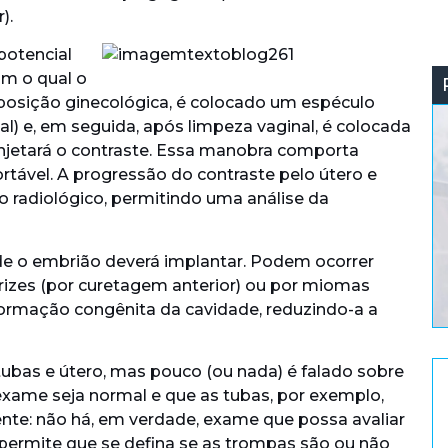
).
potencial
m o qual o
posição ginecológica, é colocado um espéculo
l) e, em seguida, após limpeza vaginal, é colocada
 injetará o contraste. Essa manobra comporta
rtável. A progressão do contraste pelo útero e
o radiológico, permitindo uma análise da
nde o embrião deverá implantar. Podem ocorrer
trizes (por curetagem anterior) ou por miomas
formação congênita da cavidade, reduzindo-a a
tubas e útero, mas pouco (ou nada) é falado sobre
exame seja normal e que as tubas, por exemplo,
e: não há, em verdade, exame que possa avaliar
permite que se defina se as trompas são ou não