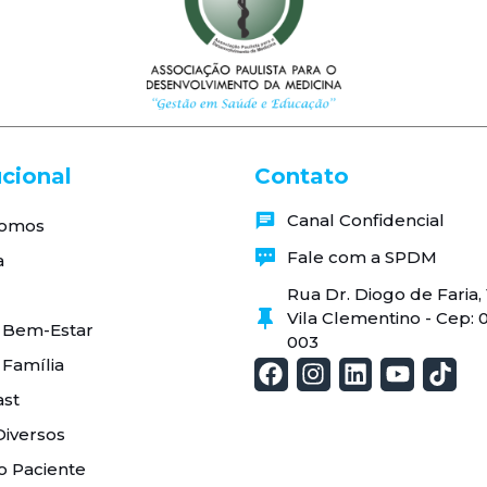
ucional
Contato
Canal Confidencial
omos
Fale com a SPDM
a
Rua Dr. Diogo de Faria
Vila Clementino - Cep: 
 Bem-Estar
003
 Família
st
Diversos
o Paciente