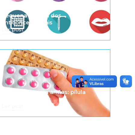
Pequena história dos
anticoncepcionais
Ler post
A revolução sem armas: pílula
anticoncepcional
Ler post