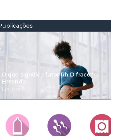
Publicações
O que significa fator Rh D fraco?
Entenda
Ler post