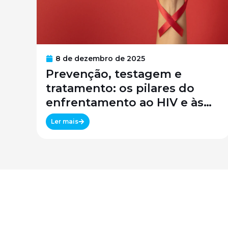
8 de dezembro de 2025
Prevenção, testagem e
tratamento: os pilares do
enfrentamento ao HIV e às
infecções sexualmente
Ler mais
transmissíveis