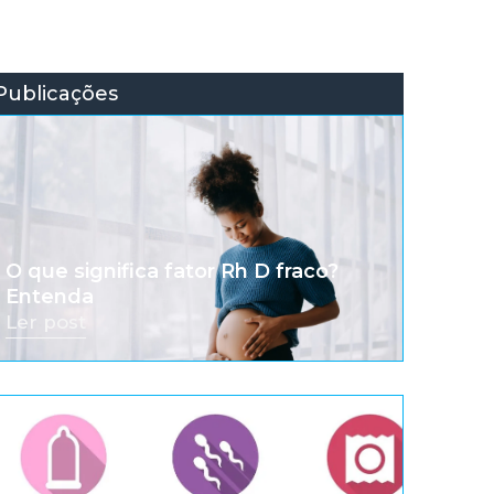
Publicações
O que significa fator Rh D fraco?
Entenda
Ler post