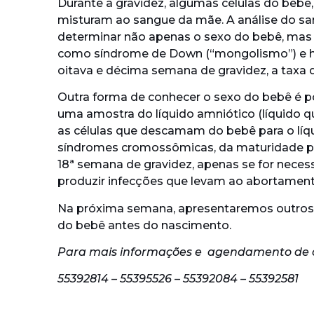
Durante a gravidez, algumas células do beb
misturam ao sangue da mãe. A análise do san
determinar não apenas o sexo do bebê, mas
como síndrome de Down (“mongolismo”) e hem
oitava e décima semana de gravidez, a taxa 
Outra forma de conhecer o sexo do bebê é p
uma amostra do líquido amniótico (líquido q
as células que descamam do bebê para o lí
síndromes cromossômicas, da maturidade pul
18ª semana de gravidez, apenas se for neces
produzir infecções que levam ao abortament
Na próxima semana, apresentaremos outros 
do bebê antes do nascimento.
Para mais informações e agendamento de co
55392814 – 55395526 – 55392084 – 55392581