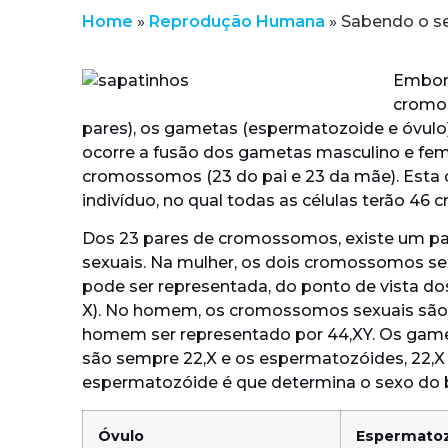
Home
»
Reprodução Humana
»
Sabendo o se
Embora
cromos
pares), os gametas (espermatozoide e óvu
ocorre a fusão dos gametas masculino e femi
cromossomos (23 do pai e 23 da mãe). Esta cé
indivíduo, no qual todas as células terão 4
Dos 23 pares de cromossomos, existe um p
sexuais. Na mulher, os dois cromossomos sex
pode ser representada, do ponto de vista do
X). No homem, os cromossomos sexuais são di
homem ser representado por 44,XY. Os gam
são sempre 22,X e os espermatozóides, 22,X
espermatozóide é que determina o sexo do 
Óvulo
Espermato