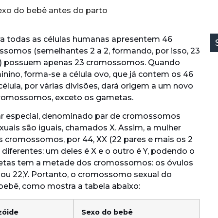
xo do bebê antes do parto
 todas as células humanas apresentem 46
somos (semelhantes 2 a 2, formando, por isso, 23
lo) possuem apenas 23 cromossomos. Quando
nino, forma-se a célula ovo, que já contem os 46
lula, por várias divisões, dará origem a um novo
6 cromossomos, exceto os gametas.
ar especial, denominado par de cromossomos
uais são iguais, chamados X. Assim, a mulher
s cromossomos, por 44, XX (22 pares e mais os 2
ferentes: um deles é X e o outro é Y, podendo o
etas tem a metade dos cromossomos: os óvulos
 ou 22,Y. Portanto, o cromossomo sexual do
bebê, como mostra a tabela abaixo:
zóide
Sexo do bebê