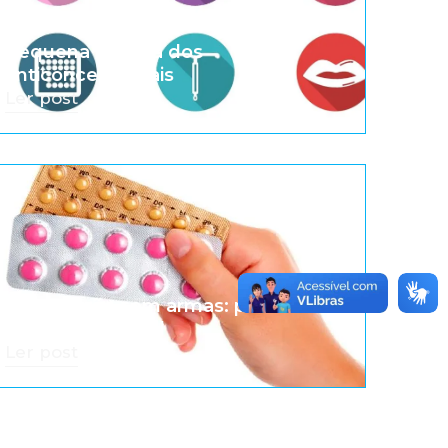
Pequena história dos
anticoncepcionais
Ler post
A revolução sem armas: pílula
anticoncepcional
Ler post