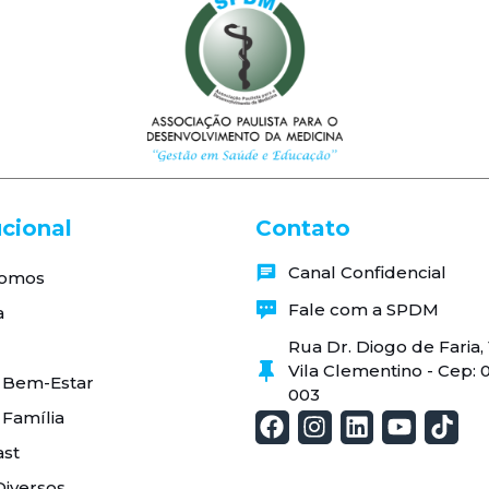
ucional
Contato
Canal Confidencial
omos
Fale com a SPDM
a
Rua Dr. Diogo de Faria
Vila Clementino - Cep: 
 Bem-Estar
003
 Família
st
Diversos