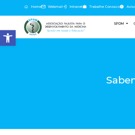
Home
Webmail
Intranet
Trabalhe Conosco
Avis
SPDM
Abrir a barra de ferramentas
Saben