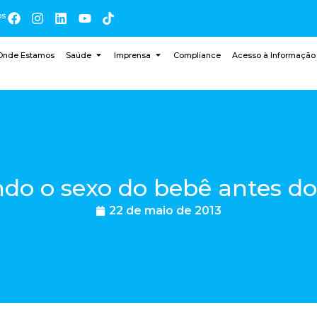
os
Onde Estamos
Saúde
Imprensa
Compliance
Acesso à Informação
do o sexo do bebê antes do
22 de maio de 2013