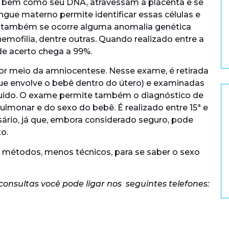
ê, bem como seu DNA, atravessam a placenta e se
gue materno permite identificar essas células e
 também se ocorre alguma anomalia genética
ofilia, dentre outras. Quando realizado entre a
de acerto chega a 99%.
or meio da amniocentese. Nesse exame, é retirada
ue envolve o bebê dentro do útero) e examinadas
quido. O exame permite também o diagnóstico de
monar e do sexo do bebê. É realizado entre 15ª e
sário, já que, embora considerado seguro, pode
o.
métodos, menos técnicos, para se saber o sexo
nsultas você pode ligar nos seguintes telefones: