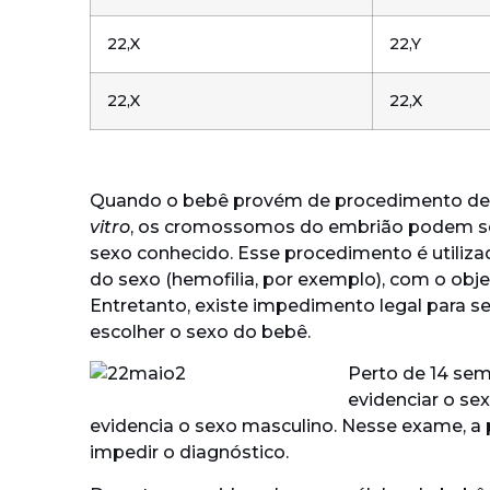
22,X
22,Y
22,X
22,X
Quando o bebê provém de procedimento de 
vitro
, os cromossomos do embrião podem se
sexo conhecido. Esse procedimento é util
do sexo (hemofilia, por exemplo), com o obje
Entretanto, existe impedimento legal para s
escolher o sexo do bebê.
Perto de 14 se
evidenciar o se
evidencia o sexo masculino. Nesse exame, a
impedir o diagnóstico.