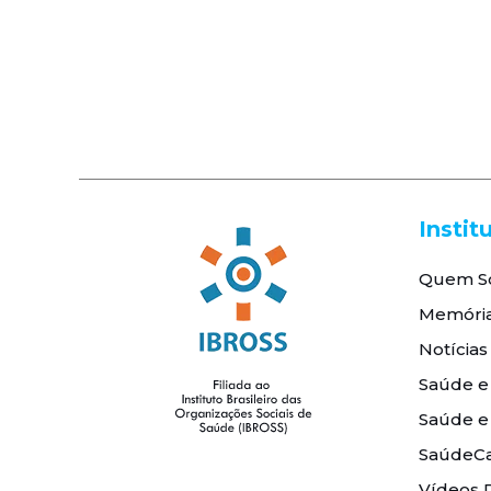
Instit
Quem S
Memóri
Notícias
Saúde e
Saúde e
SaúdeCa
Vídeos 