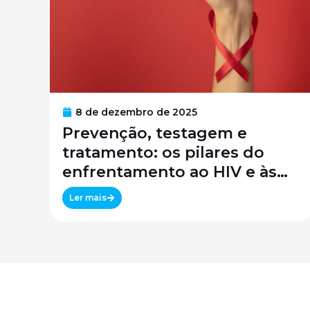
8 de dezembro de 2025
Prevenção, testagem e
tratamento: os pilares do
enfrentamento ao HIV e às
infecções sexualmente
Ler mais
transmissíveis