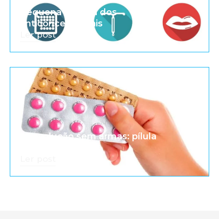
Pequena história dos
anticoncepcionais
Ler post
A revolução sem armas: pílula
anticoncepcional
Ler post