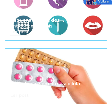
Pequena história dos
anticoncepcionais
Ler post
A revolução sem armas: pílula
anticoncepcional
Ler post