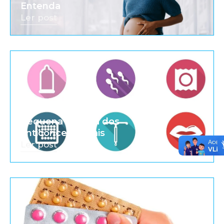
Entenda
Ler post
Pequena história dos
anticoncepcionais
Ler post