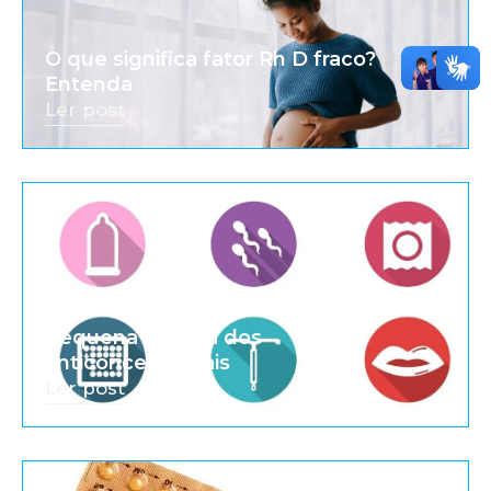
O que significa fator Rh D fraco?
Entenda
Ler post
Pequena história dos
anticoncepcionais
Ler post