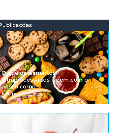
Publicações
O que os alimentos
ultraprocessados fazem com o
nosso corpo
Ler post