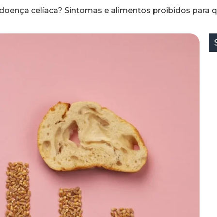
oença celíaca? Sintomas e alimentos proibidos para q