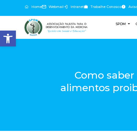
Home
Webmail
Intranet
Trabalhe Conosco
Avis
SPDM
Abrir a barra de ferramentas
Como saber 
alimentos proi