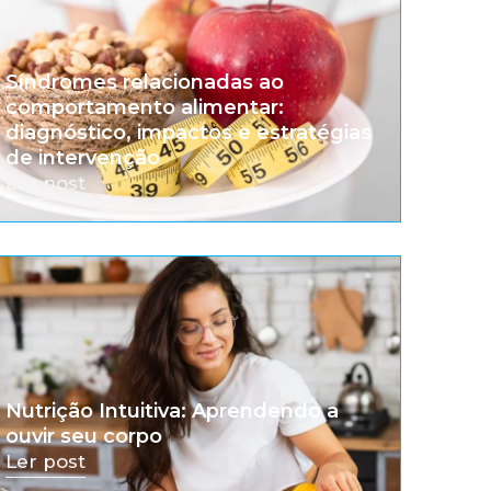
Síndromes relacionadas ao
comportamento alimentar:
diagnóstico, impactos e estratégias
de intervenção
Ler post
Nutrição Intuitiva: Aprendendo a
ouvir seu corpo
Ler post