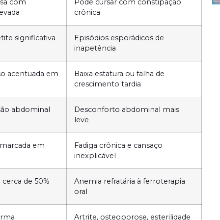
osa com
Pode cursar com constipação
levada
crônica
ite significativa
Episódios esporádicos de
inapetência
so acentuada em
Baixa estatura ou falha de
crescimento tardia
são abdominal
Desconforto abdominal mais
leve
de marcada em
Fadiga crônica e cansaço
inexplicável
 cerca de 50%
Anemia refratária à ferroterapia
oral
orma
Artrite, osteoporose, esterilidade