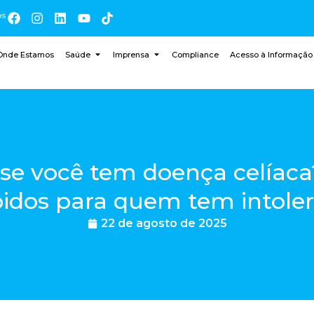
os
Onde Estamos
Saúde
Imprensa
Compliance
Acesso à Informação
se você tem doença celíaca
bidos para quem tem intoler
22 de agosto de 2025