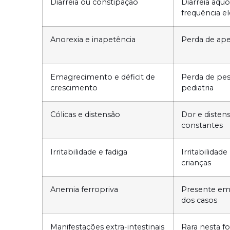
Diarreia ou constipação
Diarreia aqu
frequência e
Anorexia e inapetência
Perda de apet
Emagrecimento e déficit de
Perda de pe
crescimento
pediatria
Cólicas e distensão
Dor e disten
constantes
Irritabilidade e fadiga
Irritabilida
crianças
Anemia ferropriva
Presente em
dos casos
Manifestações extra-intestinais
Rara nesta f