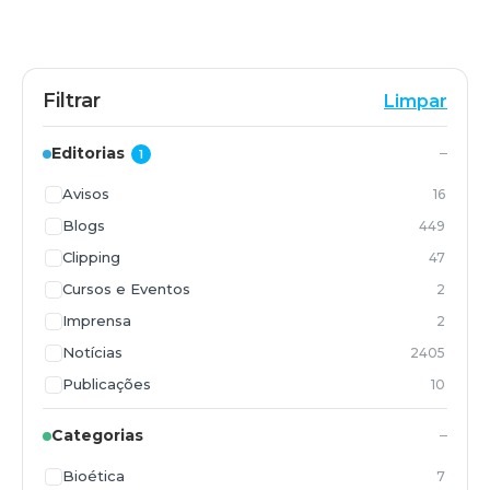
Filtrar
Limpar
Editorias
1
Avisos
16
Blogs
449
Clipping
47
Cursos e Eventos
2
Imprensa
2
Notícias
2405
Publicações
10
Vídeos
1051
Categorias
Bioética
7