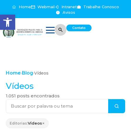
Home
Webmail
Intranet
Trabalhe Conosco
Avisos
Abrir a barra de ferramentas
Contato
Home
Blog
›
›
Vídeos
Vídeos
1.051 posts encontrados
×
Vídeos
Editorias: