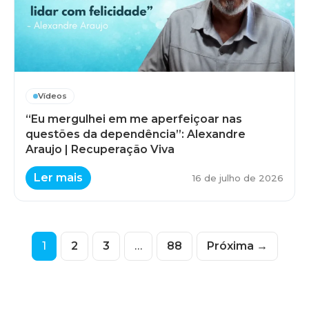
Vídeos
“Eu mergulhei em me aperfeiçoar nas
questões da dependência”: Alexandre
Araujo | Recuperação Viva
Ler mais
16 de julho de 2026
1
2
3
…
88
Próxima →