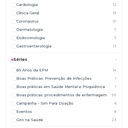
Cardiologia
12
Clínica Geral
19
Coronavirus
10
Dermatologia
7
Endocrinologia
5
Gastroenterologia
13
Ginecologia e Obstetrícia
9
Séries
Hematologia
5
85 Anos da EPM
14
Hepatologia
1
Boas Práticas: Prevenção de Infecções
1
Infectologia
75
Boas práticas em Saúde Mental e Psiquiátrica
1
Mastologia
4
Boas práticas: procedimentos de enfermagem
50
Nefrologia
5
Campanha - Sim Para Doação
6
Neurocirurgia
1
Eventos
8
Neurologia
21
Giro na Saúde
23
Nutrição
1