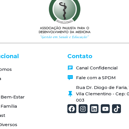
ucional
Contato
Canal Confidencial
omos
Fale com a SPDM
a
Rua Dr. Diogo de Faria
Vila Clementino - Cep: 
 Bem-Estar
003
 Família
st
Diversos