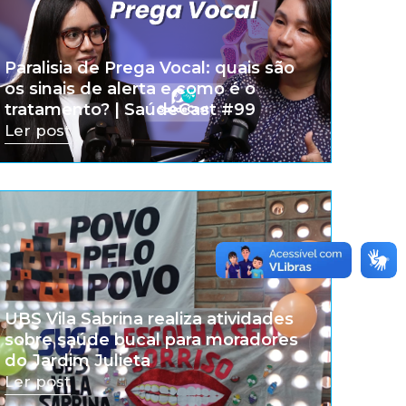
Paralisia de Prega Vocal: quais são
os sinais de alerta e como é o
tratamento? | SaúdeCast #99
Ler post
UBS Vila Sabrina realiza atividades
sobre saúde bucal para moradores
do Jardim Julieta
Ler post