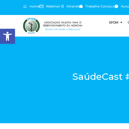
Home
Webmail
Intranet
Trabalhe Conosco
Avis
SPDM
Abrir a barra de ferramentas
SaúdeCast #1