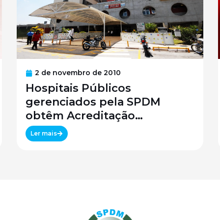
2 de novembro de 2010
Hospitais Públicos
gerenciados pela SPDM
obtêm Acreditação
Canadense
Ler mais