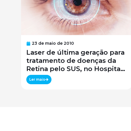
23 de maio de 2010
Laser de última geração para
tratamento de doenças da
Retina pelo SUS, no Hospital
São Paulo / SPDM / UNIFESP
Ler mais