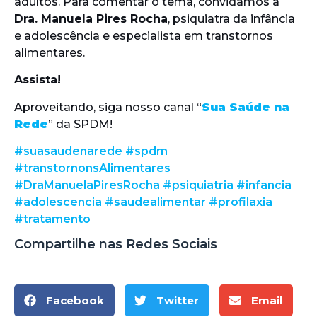
adultos. Para comentar o tema, convidamos a
Dra. Manuela Pires Rocha
, psiquiatra da infância
e adolescência e especialista em transtornos
alimentares.
Assista!
Aproveitando, siga nosso canal “
Sua Saúde na
Rede
” da SPDM!
#suasaudenarede
#spdm
#transtornonsAlimentares
#DraManuelaPiresRocha
#psiquiatria
#infancia
#adolescencia
#saudealimentar
#profilaxia
#tratamento
Compartilhe nas Redes Sociais
Facebook
Twitter
Email