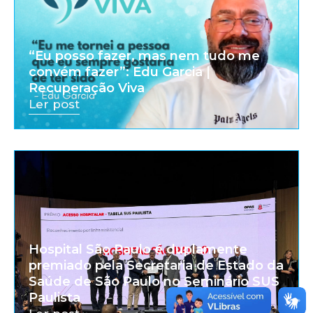
“Eu posso fazer, mas nem tudo me
convém fazer”: Edu Garcia |
Recuperação Viva
Ler post
Hospital São Paulo é duplamente
premiado pela Secretaria de Estado da
Saúde de São Paulo no Seminário SUS
Paulista