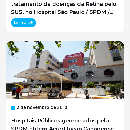
tratamento de doenças da Retina pelo
SUS, no Hospital São Paulo / SPDM /
UNIFESP
Ler mais
2 de novembro de 2010
Hospitais Públicos gerenciados pela
SPDM obtêm Acreditação Canadense