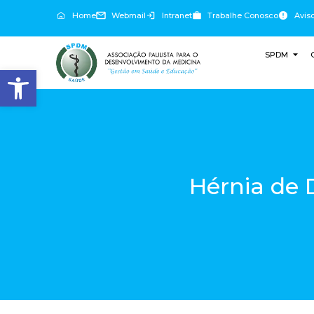
Home
Webmail
Intranet
Trabalhe Conosco
Avis
SPDM
Abrir a barra de ferramentas
Hérnia de 