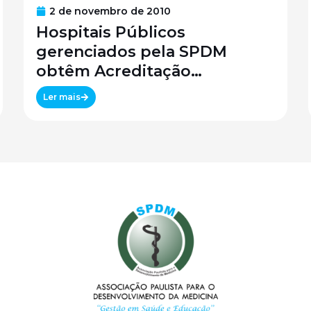
2 de novembro de 2010
Hospitais Públicos
gerenciados pela SPDM
obtêm Acreditação
Canadense
Ler mais