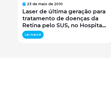
23 de maio de 2010
Laser de última geração para
tratamento de doenças da
Retina pelo SUS, no Hospital
São Paulo / SPDM / UNIFESP
Ler mais