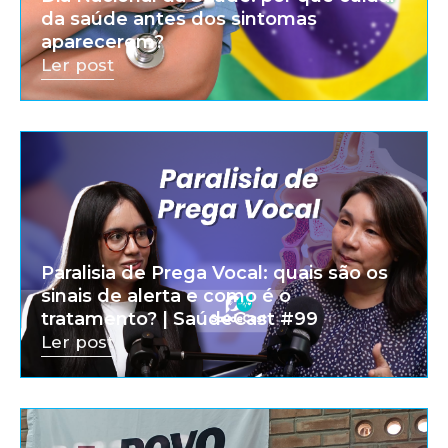
da saúde antes dos sintomas
aparecerem?
Ler post
Paralisia de Prega Vocal: quais são os
sinais de alerta e como é o
tratamento? | SaúdeCast #99
Ler post