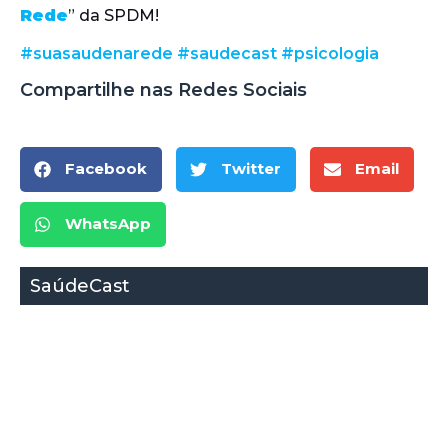
Rede
” da SPDM!
#suasaudenarede
#saudecast
#psicologia
Compartilhe nas Redes Sociais
Facebook
Twitter
Email
WhatsApp
SaúdeCast