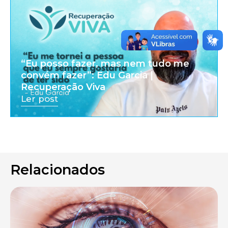
“Eu posso fazer, mas nem tudo me
convém fazer”: Edu Garcia |
Recuperação Viva
Ler post
Relacionados