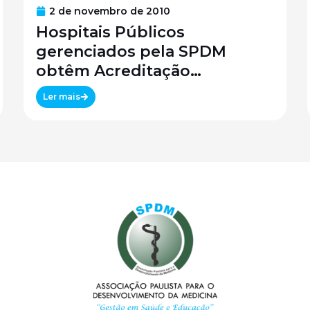
2 de novembro de 2010
Hospitais Públicos
gerenciados pela SPDM
obtêm Acreditação
Canadense
Ler mais