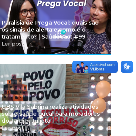
Paralisia de Prega Vocal: quais são
os sinais de alerta e como é o
tratamento? | SaúdeCast #99
Ler post
UBS Vila Sabrina realiza atividades
sobre saúde bucal para moradores
do Jardim Julieta
Ler post