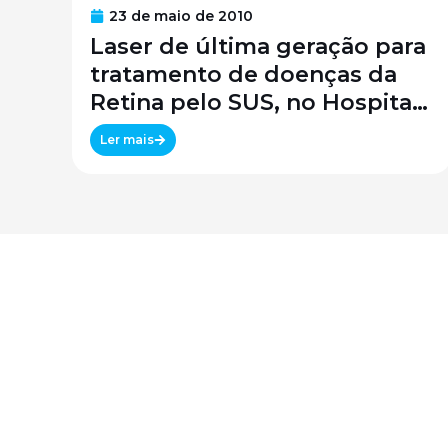
23 de maio de 2010
Laser de última geração para
tratamento de doenças da
Retina pelo SUS, no Hospital
São Paulo / SPDM / UNIFESP
Ler mais