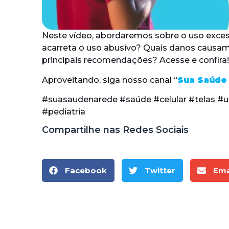
Neste vídeo, abordaremos sobre o uso excess
acarreta o uso abusivo? Quais danos causa
principais recomendações? Acesse e confira!
Aproveitando, siga nosso canal “
Sua Saúde
#suasaudenarede #saúde #celular #telas #u
#pediatria
Compartilhe nas Redes Sociais
Facebook
Twitter
Ema