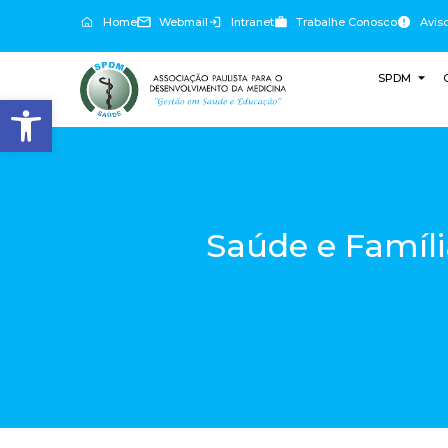
Home
Webmail
Intranet
Trabalhe Conosco
Avis
SPDM
Abrir a barra de ferramentas
Saúde e Família