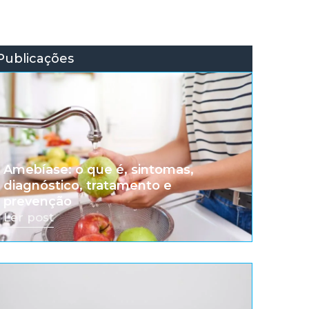
Publicações
Amebíase: o que é, sintomas,
diagnóstico, tratamento e
prevenção
Ler post