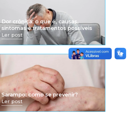
Dor crônica: o que é, causas,
sintomas e tratamentos possíveis
Ler post
Sarampo: como se prevenir?
Ler post