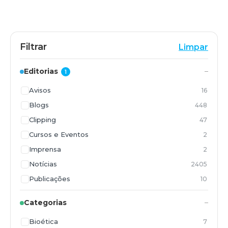
Filtrar
Limpar
Editorias
1
Avisos
16
Blogs
448
Clipping
47
Cursos e Eventos
2
Imprensa
2
Notícias
2405
Publicações
10
Vídeos
1051
Categorias
Bioética
7