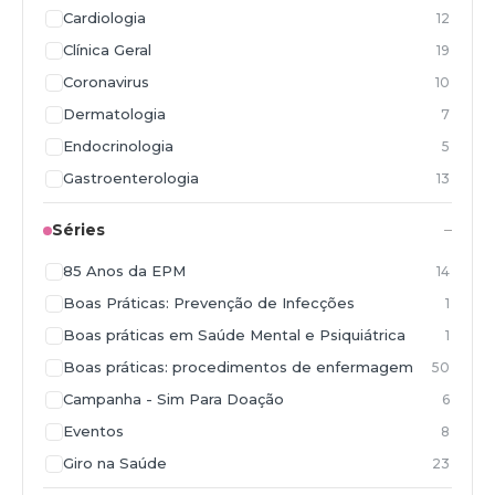
Cardiologia
12
Clínica Geral
19
Coronavirus
10
Dermatologia
7
Endocrinologia
5
Gastroenterologia
13
Ginecologia e Obstetrícia
9
Séries
Hematologia
5
85 Anos da EPM
14
Hepatologia
1
Boas Práticas: Prevenção de Infecções
1
Infectologia
75
Boas práticas em Saúde Mental e Psiquiátrica
1
Mastologia
4
Boas práticas: procedimentos de enfermagem
50
Nefrologia
5
Campanha - Sim Para Doação
6
Neurocirurgia
1
Eventos
8
Neurologia
21
Giro na Saúde
23
Nutrição
1