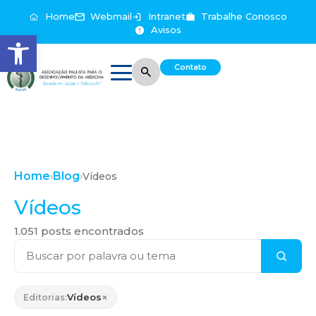
Home
Webmail
Intranet
Trabalhe Conosco
Avisos
Abrir a barra de ferramentas
Contato
Home
Blog
›
›
Vídeos
Vídeos
1.051 posts encontrados
×
Vídeos
Editorias: