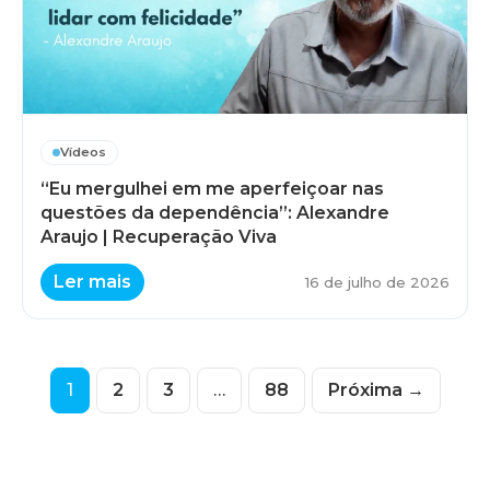
Vídeos
“Eu mergulhei em me aperfeiçoar nas
questões da dependência”: Alexandre
Araujo | Recuperação Viva
Ler mais
16 de julho de 2026
1
2
3
…
88
Próxima →