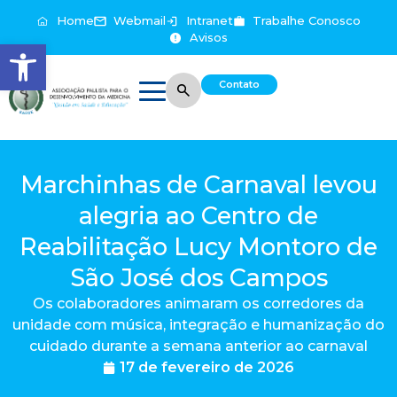
Home
Webmail
Intranet
Trabalhe Conosco
Avisos
Abrir a barra de ferramentas
Contato
Marchinhas de Carnaval levou
alegria ao Centro de
Reabilitação Lucy Montoro de
São José dos Campos
Os colaboradores animaram os corredores da
unidade com música, integração e humanização do
cuidado durante a semana anterior ao carnaval
17 de fevereiro de 2026