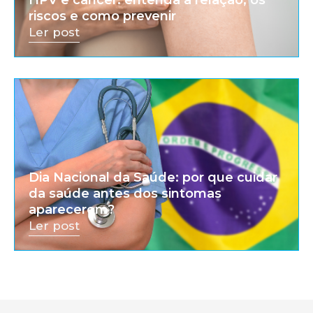
HPV e câncer: entenda a relação, os
riscos e como prevenir
Ler post
Dia Nacional da Saúde: por que cuidar
da saúde antes dos sintomas
aparecerem?
Ler post