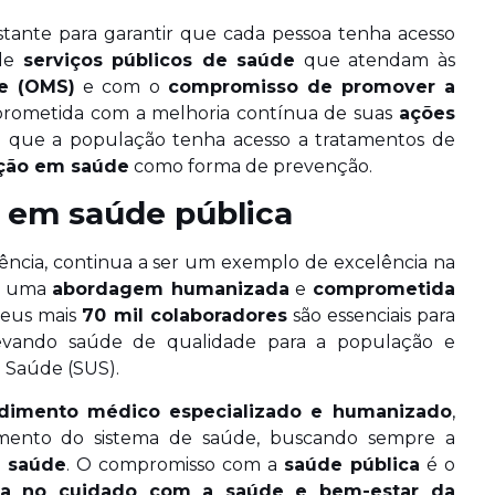
tante para garantir que cada pessoa tenha acesso
 de
serviços públicos de saúde
que atendam às
e (OMS)
e com o
compromisso de promover a
mprometida com a melhoria contínua de suas
ações
o que a população tenha acesso a tratamentos de
ção em saúde
como forma de prevenção.
 em saúde pública
iência, continua a ser um exemplo de excelência na
om uma
abordagem humanizada
e
comprometida
Seus mais
70 mil colaboradores
são essenciais para
levando saúde de qualidade para a população e
 Saúde (SUS).
dimento médico especializado e humanizado
,
imento do sistema de saúde, buscando sempre a
à saúde
. O compromisso com a
saúde pública
é o
ia no cuidado com a saúde e bem-estar da