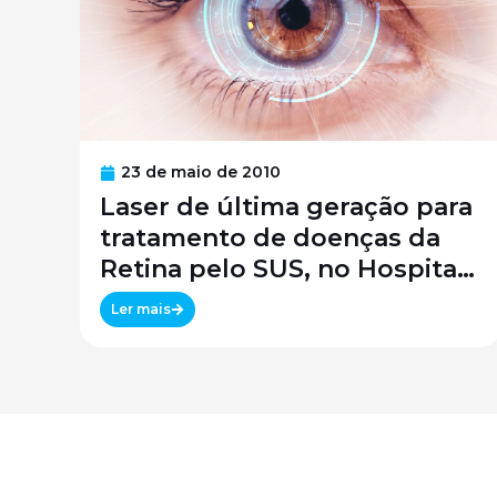
23 de maio de 2010
Laser de última geração para
tratamento de doenças da
Retina pelo SUS, no Hospital
São Paulo / SPDM / UNIFESP
Ler mais