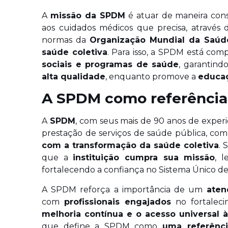
A
missão da SPDM
é atuar de maneira cons
aos cuidados médicos que precisa, através
normas da
Organização Mundial da Saúd
saúde coletiva
. Para isso, a SPDM está co
sociais e programas de saúde
, garantind
alta qualidade
, enquanto promove a
educa
A SPDM como referência
A
SPDM
, com seus mais de 90 anos de exper
prestação de serviços de saúde pública, c
com a transformação da saúde coletiva
. 
que a
instituição cumpra sua missão
, 
fortalecendo a confiança no Sistema Único de
A SPDM reforça a importância de um
aten
com
profissionais engajados
no fortalec
melhoria contínua e o acesso universal 
que define a SPDM como
uma referênc