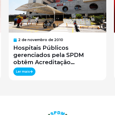
2 de novembro de 2010
Hospitais Públicos
gerenciados pela SPDM
obtêm Acreditação
Canadense
Ler mais