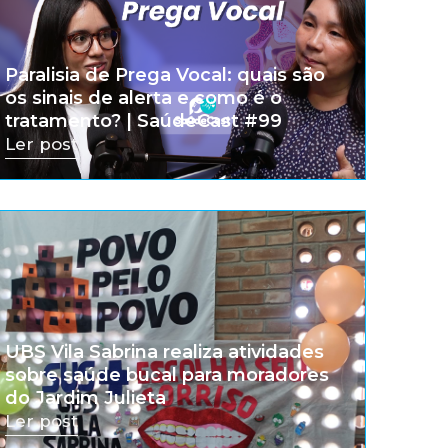
Paralisia de Prega Vocal: quais são
os sinais de alerta e como é o
tratamento? | SaúdeCast #99
Ler post
UBS Vila Sabrina realiza atividades
sobre saúde bucal para moradores
do Jardim Julieta
Ler post