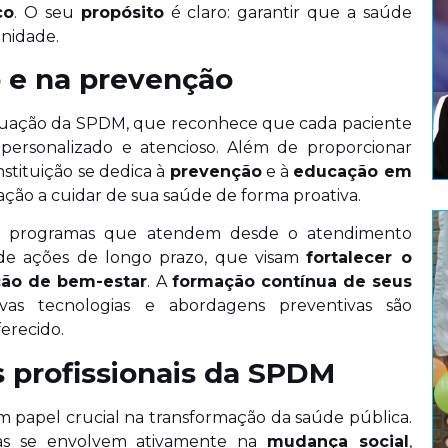
co
. O seu
propósito
é claro: garantir que a saúde
gnidade.
 e na prevenção
atuação da SPDM, que reconhece que cada paciente
 personalizado e atencioso. Além de proporcionar
 instituição se dedica à
prevenção
e à
educação em
ção a cuidar de sua saúde de forma proativa.
m programas que atendem desde o atendimento
de ações de longo prazo, que visam
fortalecer o
ão de bem-estar
. A
formação contínua de seus
s tecnologias e abordagens preventivas são
erecido.
 profissionais da SPDM
apel crucial na transformação da saúde pública.
as se envolvem ativamente na
mudança social
,