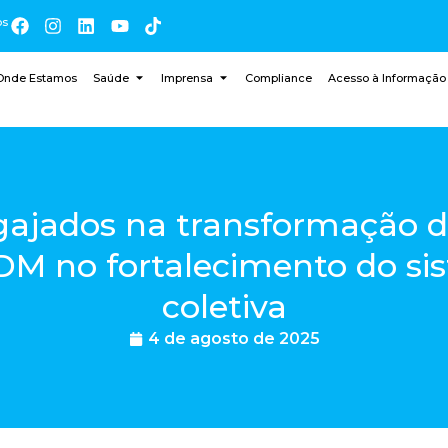
os
Onde Estamos
Saúde
Imprensa
Compliance
Acesso à Informação
ngajados na transformação d
DM no fortalecimento do si
coletiva
4 de agosto de 2025