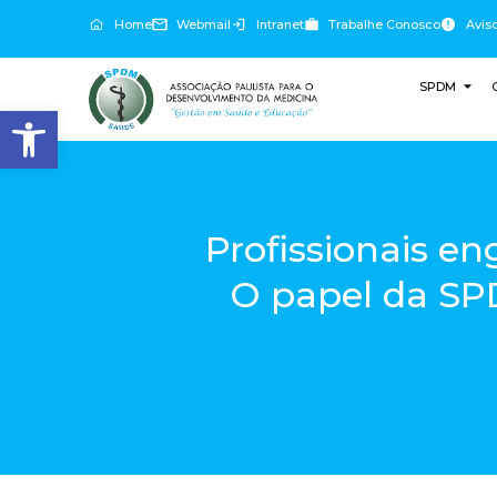
Home
Webmail
Intranet
Trabalhe Conosco
Avis
SPDM
Abrir a barra de ferramentas
Profissionais e
O papel da SP