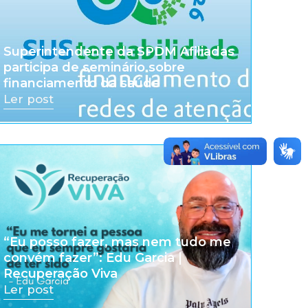
Superintendente da SPDM Afiliadas
participa de seminário sobre
financiamento da saúde
Ler post
“Eu posso fazer, mas nem tudo me
convém fazer”: Edu Garcia |
Recuperação Viva
Ler post