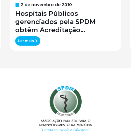
2 de novembro de 2010
Hospitais Públicos
gerenciados pela SPDM
obtêm Acreditação
Canadense
Ler mais