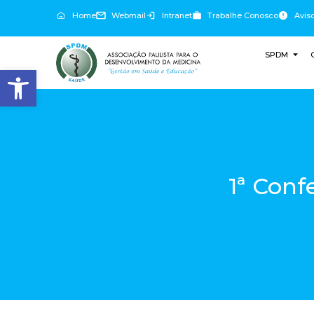
Home
Webmail
Intranet
Trabalhe Conosco
Avis
SPDM
Abrir a barra de ferramentas
1ª Con