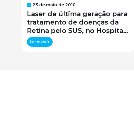
23 de maio de 2010
Laser de última geração para
tratamento de doenças da
Retina pelo SUS, no Hospital
São Paulo / SPDM / UNIFESP
Ler mais