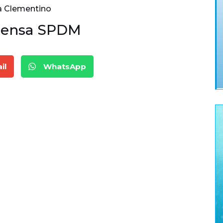
la Clementino
prensa SPDM
il
WhatsApp