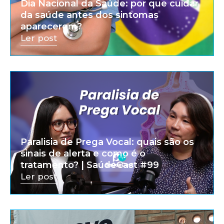
Dia Nacional da Saúde: por que cuidar
da saúde antes dos sintomas
aparecerem?
Ler post
Paralisia de Prega Vocal: quais são os
sinais de alerta e como é o
tratamento? | SaúdeCast #99
Ler post