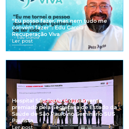
“Eu posso fazer, mas nem tudo me
convém fazer”: Edu Garcia |
Recuperação Viva
Ler post
Hospital São Paulo é duplamente
premiado pela Secretaria de Estado da
Saúde de São Paulo no Seminário SUS
Paulista
Ler post