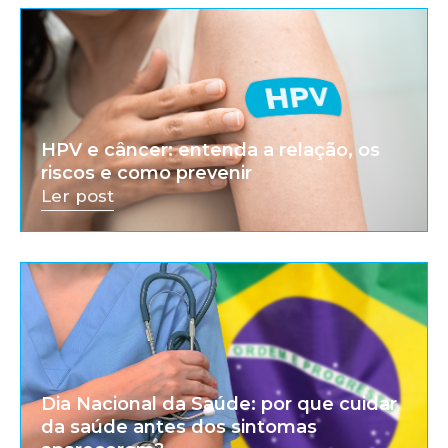
HPV e câncer: entenda a relação, os
riscos e como prevenir
Ler post
Dia Nacional da Saúde: por que cuidar
da saúde antes dos sintomas