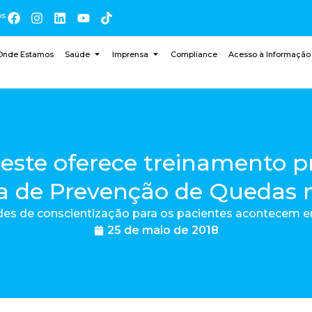
os
Onde Estamos
Saúde
Imprensa
Compliance
Acesso à Informação
ste oferece treinamento pr
 de Prevenção de Quedas n
des de conscientização para os pacientes acontecem 
25 de maio de 2018