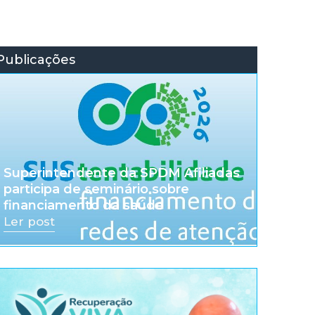
Publicações
Superintendente da SPDM Afiliadas
participa de seminário sobre
financiamento da saúde
Ler post