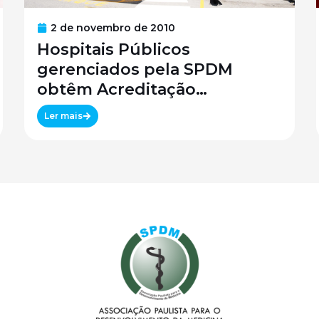
2 de novembro de 2010
Hospitais Públicos
gerenciados pela SPDM
obtêm Acreditação
Canadense
Ler mais