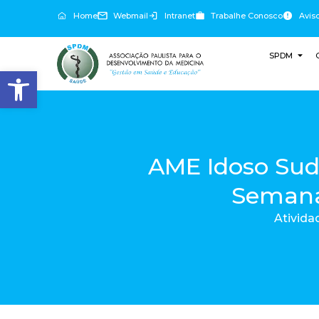
Home
Webmail
Intranet
Trabalhe Conosco
Avis
SPDM
Abrir a barra de ferramentas
AME Idoso Sude
Semana
Ativida