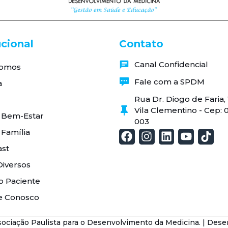
ucional
Contato
Canal Confidencial
omos
Fale com a SPDM
a
Rua Dr. Diogo de Faria
Vila Clementino - Cep: 
 Bem-Estar
003
 Família
st
Diversos
o Paciente
e Conosco
ciação Paulista para o Desenvolvimento da Medicina. | Dese