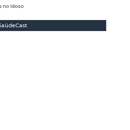
s no Idoso
SaúdeCast