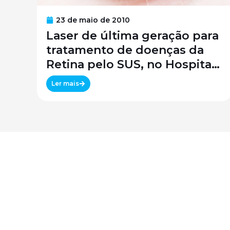
23 de maio de 2010
Laser de última geração para
tratamento de doenças da
Retina pelo SUS, no Hospital
São Paulo / SPDM / UNIFESP
Ler mais