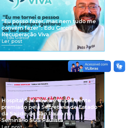
“Eu posso fazer, mas nem tudo me
convém fazer”: Edu Garcia |
Recuperação Viva
Ler post
Hospital São Paulo é duplamente
premiado pela Secretaria de Estado
da Saúde de São Paulo no
Seminário SUS Paulista
Ler post