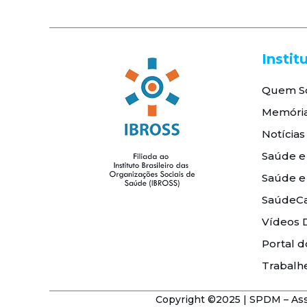
Instit
Quem S
Memóri
Notícias
Saúde e
Saúde e
SaúdeCa
Vídeos 
Portal d
Trabalh
Copyright ©2025 | SPDM – Asso