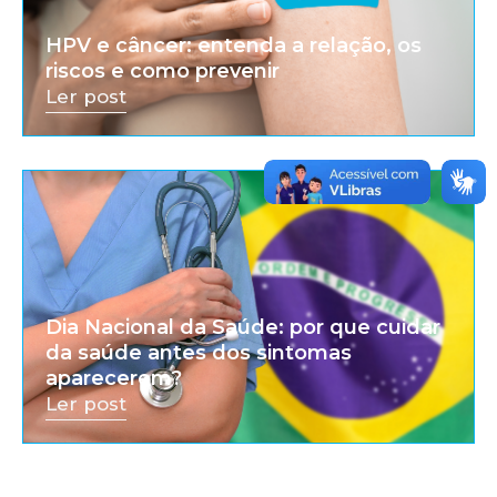
HPV e câncer: entenda a relação, os
riscos e como prevenir
Ler post
Dia Nacional da Saúde: por que cuidar
da saúde antes dos sintomas
aparecerem?
Ler post