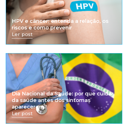
HPV e câncer: entenda a relação, os
riscos e como prevenir
Ler post
Dia Nacional da Saúde: por que cuidar
da saúde antes dos sintomas
aparecerem?
Ler post