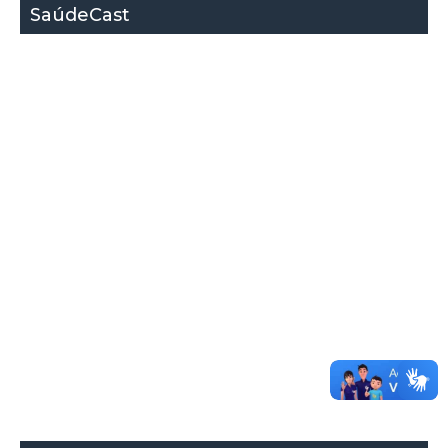
SaúdeCast