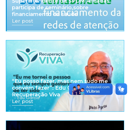
Superintendente da SPDM Afiliadas
participa de seminário sobre
financiamento da saúde
Ler post
“Eu posso fazer, mas nem tudo me
convém fazer”: Edu Garcia |
Recuperação Viva
Ler post