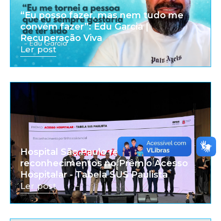
“Eu posso fazer, mas nem tudo me
convém fazer”: Edu Garcia |
Recuperação Viva
Ler post
Hospital São Paulo recebe dois
reconhecimentos no Prêmio Acesso
Hospitalar - Tabela SUS Paulista
Ler post