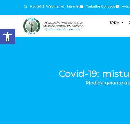
Home
Webmail
Intranet
Trabalhe Conosco
Avis
SPDM
Abrir a barra de ferramentas
Covid-19: mist
Medida garante a 