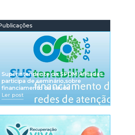
Publicações
Superintendente da SPDM Afiliadas
participa de seminário sobre
financiamento da saúde
Ler post