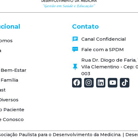
ucional
Contato
Canal Confidencial
omos
Fale com a SPDM
a
Rua Dr. Diogo de Faria
Vila Clementino - Cep: 
 Bem-Estar
003
 Família
st
Diversos
o Paciente
e Conosco
ciação Paulista para o Desenvolvimento da Medicina. | Dese