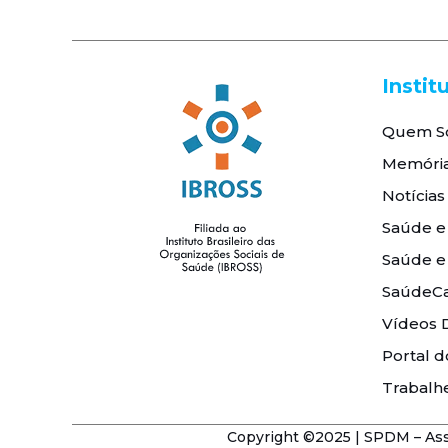
Instit
Quem S
Memóri
Notícias
Saúde e
Saúde e
SaúdeCa
Vídeos 
Portal d
Trabalh
Copyright ©2025 | SPDM – Asso