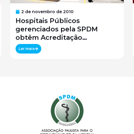
2 de novembro de 2010
Hospitais Públicos
gerenciados pela SPDM
obtêm Acreditação
Canadense
Ler mais