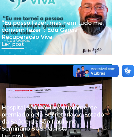
“Eu posso fazer, mas nem tudo me
convém fazer”: Edu Garcia |
Recuperação Viva
Ler post
Hospital São Paulo é duplamente
premiado pela Secretaria de Estado
da Saúde de São Paulo no
Seminário SUS Paulista
Ler post