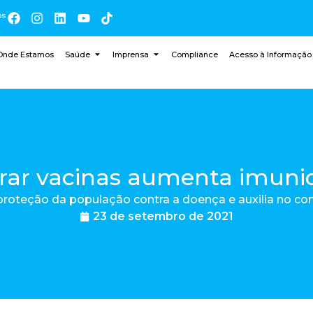
os
Onde Estamos
Saúde
Imprensa
Compliance
Acesso à Informação
urar vacinas aumenta imuni
proteção da população contra a doença e auxilia no co
23 de setembro de 2021