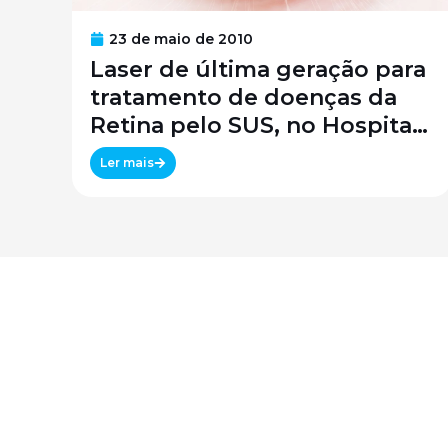
23 de maio de 2010
Laser de última geração para
tratamento de doenças da
Retina pelo SUS, no Hospital
São Paulo / SPDM / UNIFESP
Ler mais