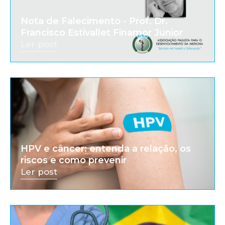
Nota de Falecimento - Prof. Dr.
Francisco Estivallet Finamor Junior
Ler post
HPV e câncer: entenda a relação, os
riscos e como prevenir
Ler post