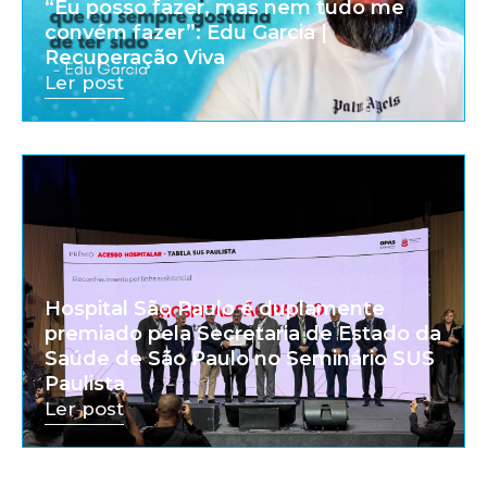
“Eu posso fazer, mas nem tudo me
convém fazer”: Edu Garcia |
Recuperação Viva
Ler post
Hospital São Paulo é duplamente
premiado pela Secretaria de Estado da
Saúde de São Paulo no Seminário SUS
Paulista
Ler post